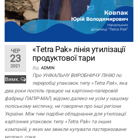
«Tetra Pak» лінія утилізації
ЧЕР
23
продуктової тари
2021
Від
ADMIN
Про УНІКАЛЬНУ ВИРОБНИЧУ ЛІНІЮ по
Вимк.
переробці упаковок типу «Tetra Pak», яка
два роки поспіль працює на картонно-паперовій
фабриці ПАПІР-МАЛ, відомо далеко не усім у нашому
поліському містечку, не говорячи про інші регіони
України. Між тим подібне обладнання для утилізації
картонних упаковок типу «Tetra Pak» та інших
компаній, у яких ми звикли купувати пастеризоване
молоко, соки…