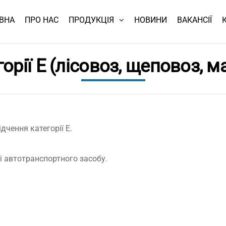
ВНА
ПРО НАС
ПРОДУКЦІЯ
НОВИНИ
ВАКАНСІЇ
горії Е (лісовоз, щеповоз, м
дчення категорії Е.
і автотранспортного засобу.