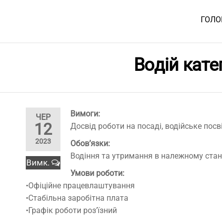
Перейти
до
ГОЛО
Картонно-
змісту
паперова
фабрика
Водій кате
"Папір-
Мал"
Вимоги:
ЧЕР
12
Досвід роботи на посаді, водійське посві
2023
Обов’язки:
Водіння та утримання в належному стан
Вимк.
Умови роботи:
•Офіційне працевлаштування
•Стабільна заробітна плата
•Графік роботи роз’їзний