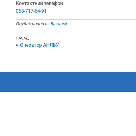
Контактний телефон
068-717-64-91
Опубліковано в
Вакансії
Навігація
Попередній
НАЗАД
Оператор АНЛВУ
запис
записів