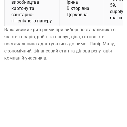
виробництва
Ірина
59,
картону та
Вікторівна
supply_
санітарно-
Церковна
mal.com
гігієнічного паперу
Важливими критеріями при виборі постачальника є
якість товарів, робіт та послуг, ціна, готовність
постачальника адаптуватись до вимог Папір-Малу,
економічний, фінансовий стан та ділова репутація
компаній-учасників.