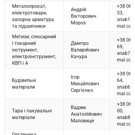
Металопрокат,
+38 067
Андрій
електротовари,
53,
Вікторович
запорна арматура
snab1@p
Мороз
та підшипники
mal.com
Метизи, слюсарний
+38 067
і токарний
Дмитро
69,
інструмент,
Валерійович
snab7@p
електроінструмент,
Качура
mal.com
КВП і А
+38 067
Ігор
Будівельні
64,
Михайлович
матеріали
snab6@p
Сергієнко
mal.com
+38 067
Вадим
Тара і пакувальні
00,
Анатолійович
матеріали
snab8@p
Маловиця
mal.com
Оргтехніка,