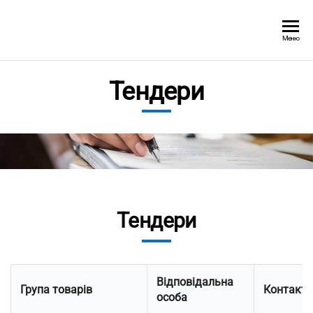
Перейти
до
Картонно-
Меню
змісту
паперова
фабрика
Тендери
"Папір-
Мал"
Тендери
Відповідальна
Група товарів
Контакти
особа