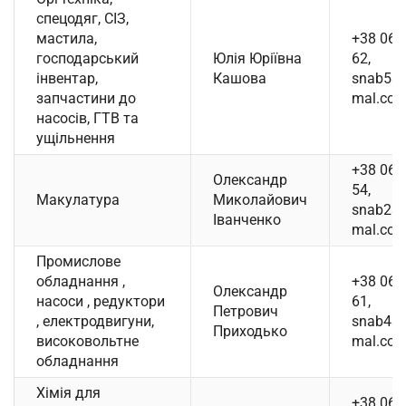
спецодяг, СІЗ,
мастила,
+38 067
господарський
Юлія Юріївна
62,
інвентар,
Кашова
snab5@p
запчастини до
mal.com
насосів, ГТВ та
ущільнення
+38 067
Олександр
54,
Макулатура
Миколайович
snab2@p
Іванченко
mal.com
Промислове
обладнання ,
+38 067
Олександр
насоси , редуктори
61,
Петрович
, електродвигуни,
snab4@p
Приходько
високовольтне
mal.com
обладнання
Хімія для
+38 067