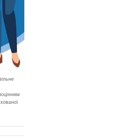
вільне
ноцінним
ахованої